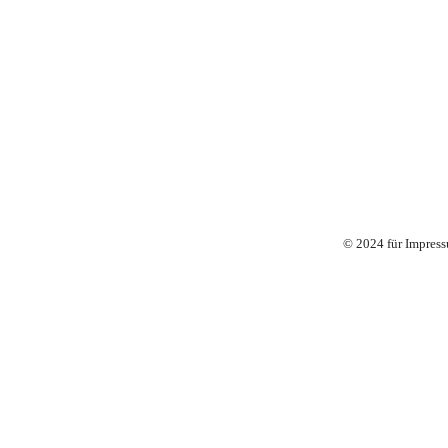
© 2024 für Impres
Singer